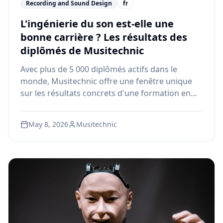
Recording and Sound Design
fr
L'ingénierie du son est-elle une
bonne carrière ? Les résultats des
diplômés de Musitechnic
Avec plus de 5 000 diplômés actifs dans le
monde, Musitechnic offre une fenêtre unique
sur les résultats concrets d'une formation en
ingénierie du son. Voici ce que les données
révèlent sur les salaires, les emplois et les
May 8, 2026
Musitechnic
trajectoires de carrière.